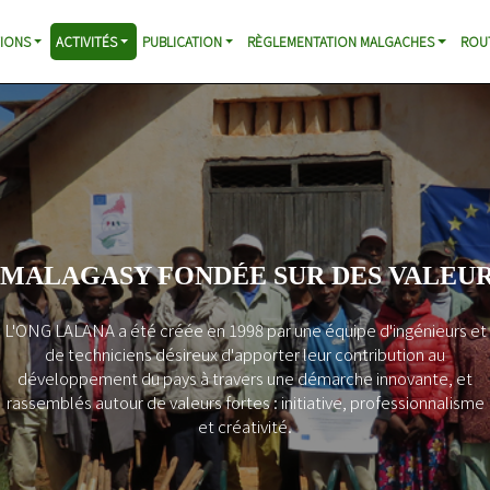
IONS
ACTIVITÉS
PUBLICATION
RÈGLEMENTATION MALGACHES
ROU
 MALAGASY FONDÉE SUR DES VALEUR
L'ONG LALANA a été créée en 1998 par une équipe d'ingénieurs et
de techniciens désireux d'apporter leur contribution au
développement du pays à travers une démarche innovante, et
rassemblés autour de valeurs fortes : initiative, professionnalisme
et créativité.