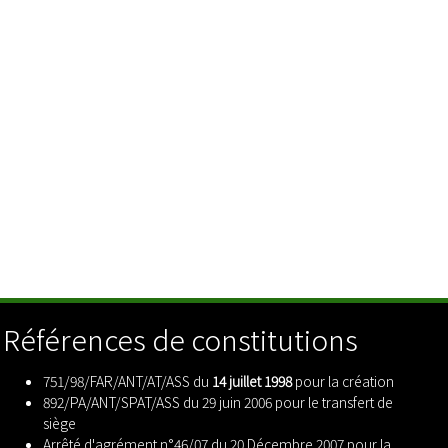
Références de constitutions
751/98/FAR/ANT/AT/ASS du
14 juillet 1998
pour la création
892/PA/ANT/SPAT/ASS du 29 juin 2006 pour le transfert de
siège
Arrêté d'agrément n°46/07 du 20 Décembre 2007 pour la