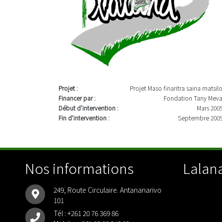
Projet :
Projet Maso finaritra saina matsil
Financer par :
Fondation Tany Mev
Début d'intervention :
Mars 200
Fin d'intervention :
Septembre 200
Nos informations
Lalana
249, Route Circulaire. Antananarivo
101
Tél :
+261 20 76 369 86