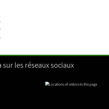
n
7
e
0
0
 sur les réseaux sociaux