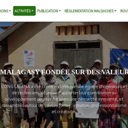
IONS
ACTIVITÉS
PUBLICATION
RÈGLEMENTATION MALGACHES
ROU
 MALAGASY FONDÉE SUR DES VALEUR
L'ONG LALANA a été créée en 1998 par une équipe d'ingénieurs et
de techniciens désireux d'apporter leur contribution au
développement du pays à travers une démarche innovante, et
rassemblés autour de valeurs fortes : initiative, professionnalisme
et créativité.