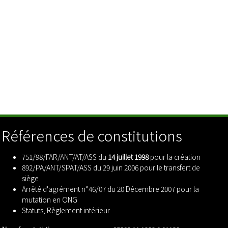
Références de constitutions
751/98/FAR/ANT/AT/ASS du
14 juillet 1998
pour la création
892/PA/ANT/SPAT/ASS du 29 juin 2006 pour le transfert de
siège
Arrêté d'agrément n°46/07 du 20 Décembre 2007 pour la
mutation en ONG
Statuts
,
Règlement intérieur