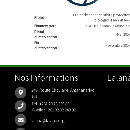
Projet de chantier pilote protectio
Projet :
biologique RN2 et RN
Financer par :
AGETIPA / Banque Mondial
Début
Mai 200
d'intervention :
Fin
Novembre 200
d'intervention :
Nos informations
Lalana
249, Route Circulaire. Antananarivo
101
Tél :
+261 20 76 369 86
Mobile :
+261 32 02 243 02
lalana@lalana.org