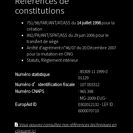
Références de
constitutions
751/98/FAR/ANT/AT/ASS du
14 juillet 1998
pour la
création
892/PA/ANT/SPAT/ASS du 29 juin 2006 pour le
transfert de siège
Arrêté d'agrément n°46/07 du 20 Décembre 2007
pour la mutation en ONG
Statuts
,
Règlement intérieur
: 85309 11 1999 0
Numéro statistique
01129
Numéro d’identification fiscale
: 107 003312
Numéro CNAPS
: 965 398
: MG-2009-EUG-
EuropAid ID
0302012132 - LEF ID :
6000070710
Vous pouvez consultez nos références techniques en
cliquant ici