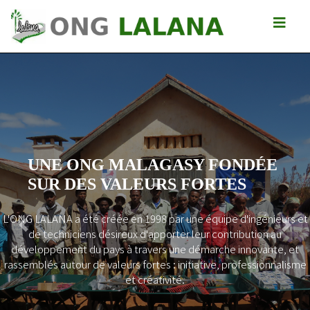
UNE ONG MALAGASY FONDÉE
SUR DES VALEURS FORTES
L'ONG LALANA a été créée en 1998 par une équipe d'ingénieurs et
Previous
Next
de techniciens désireux d'apporter leur contribution au
développement du pays à travers une démarche innovante, et
rassemblés autour de valeurs fortes : initiative, professionnalisme
et créativité.