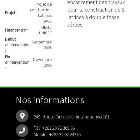
encadrement des travaux
Projet de
pour la construction de 8
construction
Projet :
Latrines
latrines à double fosse
SAVA
aérées
MEM /
Financer par :
UNICEF
Début
Septembre
d'intervention
2005
:
Fin
Novembre
d'intervention
2005
:
Nos informations
249, Route Circulaire. Antananarivo 101
Tél :
+261 20 76 369 86
Mobile :
+261 32 02 243 02