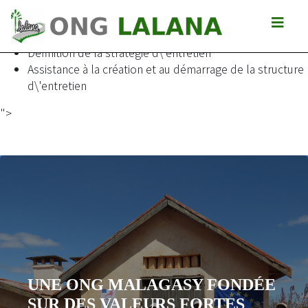
Mise en place d\'une structure de gestion et d\'entretien de
la RIP 107 (79 km) à Tsivory - Amboasary Sud.
Définition de la stratégie d\'entretien
Assistance à la création et au démarrage de la structure
d\'entretien
">
NOS OBJECTIFS SPECIFIQ
DÉE
Augmentation de la mobilité en zone rurale
Rentabilisation des investissements en infrastr