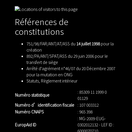
Références de
constitutions
751/98/FAR/ANT/AT/ASS du
14 juillet 1998
pour la
création
892/PA/ANT/SPAT/ASS du 29 juin 2006 pour le
transfert de siège
Arrêté d'agrément n°46/07 du 20 Décembre 2007
pour la mutation en ONG
Statuts
,
Règlement intérieur
: 85309 11 1999 0
Numéro statistique
01129
Numéro d’identification fiscale
: 107 003312
Numéro CNAPS
: 965 398
: MG-2009-EUG-
EuropAid ID
0302012132 - LEF ID :
6000070710