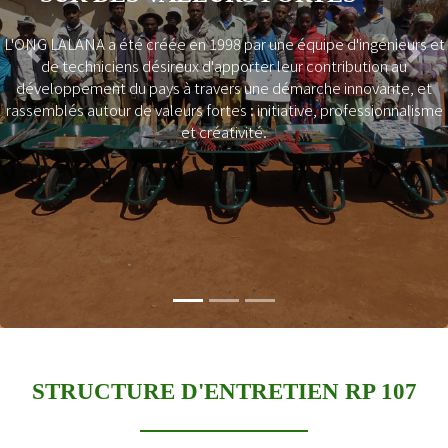
Contribution à la reconstitution du patrimoine ro
malgache
ingénieurs et
Soutien aux initiatives locales en faveur de la ré
Previous
Next
ution au
pauvreté
novante, et
L’amélioration de l’accès aux services socio-
essionnalisme
économiques de base
Réduction des impacts négatifs des routes
Promotion d’un comportement responsable d
et des dirigeants
STRUCTURE D'ENTRETIEN RP 107