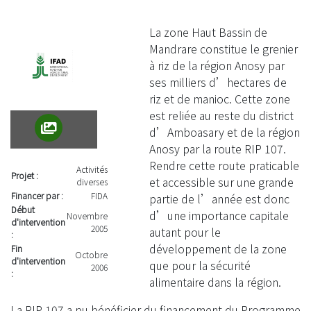
La zone Haut Bassin de
Mandrare constitue le grenier
à riz de la région Anosy par
ses milliers d’hectares de
riz et de manioc. Cette zone
est reliée au reste du district
d’Amboasary et de la région
Anosy par la route RIP 107.
Rendre cette route praticable
Activités
Projet :
et accessible sur une grande
diverses
Financer par :
FIDA
partie de l’année est donc
Début
d’une importance capitale
Novembre
d'intervention
2005
autant pour le
:
développement de la zone
Fin
Octobre
d'intervention
que pour la sécurité
2006
:
alimentaire dans la région.
La RIP 107 a pu bénéficier du financement du Programme