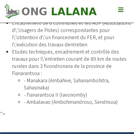
Assistance à la maîtrise d\'ouvrage des communes pour
l\'entretien des routes rurales
Encadrement de 6 communes et les AUP (Associations
d\'Usagers de Pistes) correspondantes pour
l\'obtention d\'un financement du FER, et pour
l\'exécution des travaux dentretien
Etudes techniques, encadrement et contrôle des
travaux pour l\'entretien courant de 89 km de routes
rurales dans 3 fivondronana de la province de
Fianarantsoa :
- Manakara (Ambahive, Sahanambohitra,
Sahasinaka)
- Fianarantsoa II (Iavonomby)
- Ambalavao (Ambohimandroso, Sendrisoa)
">