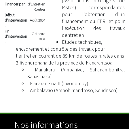
(Associations d'Usagers de
Financer par :
d'Entretien
Pistes) correspondantes
Routier
pour l'obtention d'un
Début
d'intervention
Août 2004
financement du FER, et pour
:
l'exécution des travaux
Fin
Octobre
dentretien
d'intervention
2004
Etudes techniques,
:
encadrement et contrôle des travaux pour
l'entretien courant de 89 km de routes rurales dans
3 fivondronana de la province de Fianarantsoa :
- Manakara (Ambahive, Sahanambohitra,
Sahasinaka)
- Fianarantsoa II (Iavonomby)
- Ambalavao (Ambohimandroso, Sendrisoa)
Nos informations