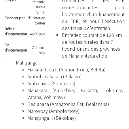
communes et les AUP
de route
correspondantes pour
rurale
Fonds
l'obtention d'un financement
Financer par :
d'Entretien
du FER, et pour l'exécution
Routier
des travaux d'entretien
Début
d'intervention
Août 2004
Entretien courant de 120 km
:
de routes rurales dans 7
Fin
Octobre
fivondronana des provinces
d'intervention
2004
de Fianarantsoa et de
:
Mahajanga :
Fianarantsoa II (Ambondrona, Befeta)
Ambohimahasoa (Kalalao)
Ambalavao (Sendrisoa)
Manakara (Ambahive, Bekatra, Lokomby,
Vatana, Vohimasy)
Bealanana (Ambatoriha Est, Bealanana)
Marovoay (Ambolomoty)
Mahajanga II (Bekobay)