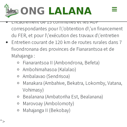
Développement de la capacité de maîtrise douvrage des
communes
Encadrement de 13 communes et les AUP
correspondantes pour l\'obtention d\'un financement
du FER, et pour l\'exécution des travaux d\'entretien
Entretien courant de 120 km de routes rurales dans 7
fivondronana des provinces de Fianarantsoa et de
Mahajanga :
Fianarantsoa II (Ambondrona, Befeta)
Ambohimahasoa (Kalalao)
Ambalavao (Sendrisoa)
Manakara (Ambahive, Bekatra, Lokomby, Vatana,
Vohimasy)
Bealanana (Ambatoriha Est, Bealanana)
Marovoay (Ambolomoty)
Mahajanga II (Bekobay)
">