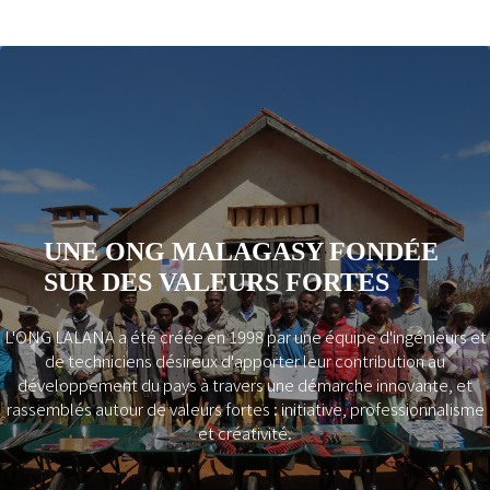
UNE ONG MALAGASY FONDÉE
SUR DES VALEURS FORTES
L'ONG LALANA a été créée en 1998 par une équipe d'ingénieurs et
Previous
Next
de techniciens désireux d'apporter leur contribution au
développement du pays à travers une démarche innovante, et
rassemblés autour de valeurs fortes : initiative, professionnalisme
et créativité.