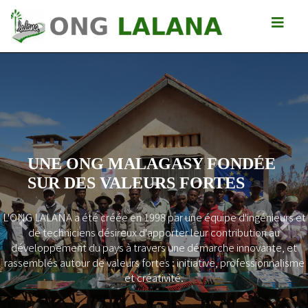
UNE ONG MALAGASY FONDÉE
SUR DES VALEURS FORTES
L'ONG LALANA a été créée en 1998 par une équipe d'ingénieurs et
Previous
Next
de techniciens désireux d'apporter leur contribution au
développement du pays à travers une démarche innovante, et
rassemblés autour de valeurs fortes : initiative, professionnalisme
et créativité.