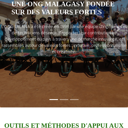
UNE ONG MALAGASY FONDÉE
SUR DES VALEURS FORTES
L'ONG LALANA a été créée en 1998 par une équipe d'ingénieurs et
Previous
Next
de techniciens désireux d'apporter leur contribution au
développement du pays à travers une démarche innovante, et
rassemblés autour de valeurs fortes : initiative, professionnalisme
et créativité.
OUTILS ET MÉTHODES D'APPUI AUX