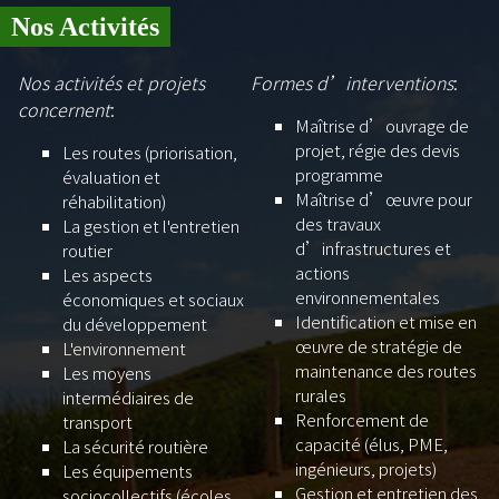
Nos Activités
Nos activités et projets
Formes d’interventions
:
concernent
:
Maîtrise d’ouvrage de
projet, régie des devis
Les routes (priorisation,
programme
évaluation et
Maîtrise d’œuvre pour
réhabilitation)
des travaux
La gestion et l'entretien
d’infrastructures et
routier
actions
Les aspects
environnementales
économiques et sociaux
Identification et mise en
du développement
œuvre de stratégie de
L'environnement
maintenance des routes
Les moyens
rurales
intermédiaires de
Renforcement de
transport
capacité (élus, PME,
La sécurité routière
ingénieurs, projets)
Les équipements
Gestion et entretien des
sociocollectifs (écoles,