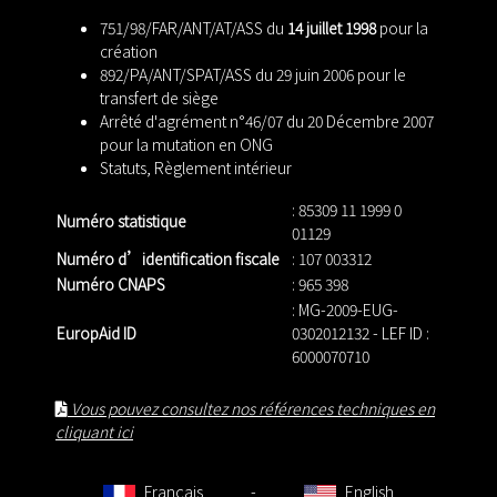
751/98/FAR/ANT/AT/ASS du
14 juillet 1998
pour la
création
892/PA/ANT/SPAT/ASS du 29 juin 2006 pour le
transfert de siège
Arrêté d'agrément n°46/07 du 20 Décembre 2007
pour la mutation en ONG
Statuts
,
Règlement intérieur
: 85309 11 1999 0
Numéro statistique
01129
Numéro d’identification fiscale
: 107 003312
Numéro CNAPS
: 965 398
: MG-2009-EUG-
EuropAid ID
0302012132 - LEF ID :
6000070710
Vous pouvez consultez nos références techniques en
cliquant ici
Français
-
English