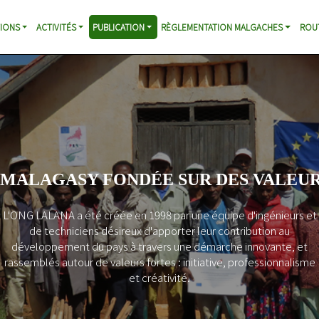
IONS
ACTIVITÉS
PUBLICATION
RÈGLEMENTATION MALGACHES
ROU
 MALAGASY FONDÉE SUR DES VALEUR
L'ONG LALANA a été créée en 1998 par une équipe d'ingénieurs et
de techniciens désireux d'apporter leur contribution au
développement du pays à travers une démarche innovante, et
rassemblés autour de valeurs fortes : initiative, professionnalisme
et créativité.