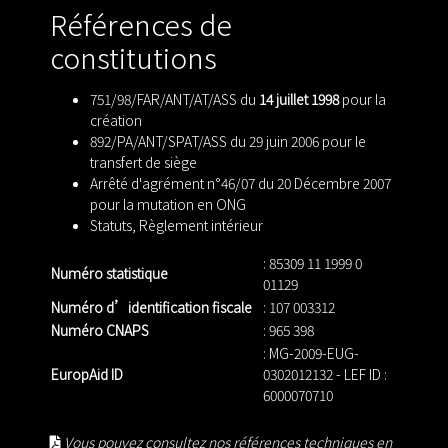
Références de
constitutions
751/98/FAR/ANT/AT/ASS du
14 juillet 1998
pour la
création
892/PA/ANT/SPAT/ASS du 29 juin 2006 pour le
transfert de siège
Arrêté d'agrément n°46/07 du 20 Décembre 2007
pour la mutation en ONG
Statuts
,
Règlement intérieur
: 85309 11 1999 0
Numéro statistique
01129
Numéro d’identification fiscale
: 107 003312
Numéro CNAPS
: 965 398
: MG-2009-EUG-
EuropAid ID
0302012132 - LEF ID :
6000070710
Vous pouvez consultez nos références techniques en