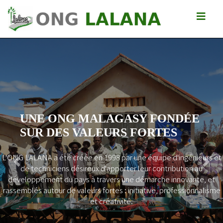
UNE ONG MALAGASY FONDÉE
SUR DES VALEURS FORTES
L'ONG LALANA a été créée en 1998 par une équipe d'ingénieurs et
Previous
Next
de techniciens désireux d'apporter leur contribution au
développement du pays à travers une démarche innovante, et
rassemblés autour de valeurs fortes : initiative, professionnalisme
et créativité.