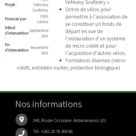
Vehivavy Soafaniry ».
Projet :
Vehivavy
Octroi de vélos pour
Soafaniry
permettre à l'association de
ONG
Financer par :
Lalana
se constituer un fonds de
Début
départ en vue de
Septembre
d'intervention
2001
l'instauration d'un système
:
de micro crédit et pour
Fin
Novembre
d'intervention
l'acquisition d'autres vélos.
2001
:
Formations diverses (micro
crédit, entretien routier, protection biologique)
Nos informations
249, Route Circulaire. Antananarivo 101
Tél :
+261 20 76 369 86