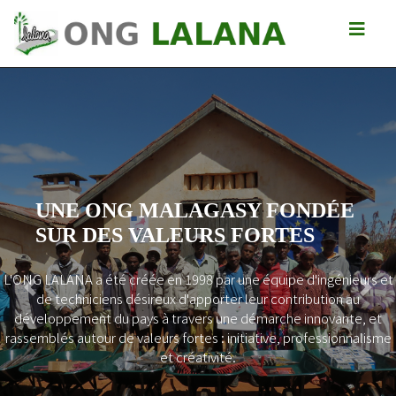
UNE ONG MALAGASY FONDÉE
SUR DES VALEURS FORTES
L'ONG LALANA a été créée en 1998 par une équipe d'ingénieurs et
Previous
Next
de techniciens désireux d'apporter leur contribution au
développement du pays à travers une démarche innovante, et
rassemblés autour de valeurs fortes : initiative, professionnalisme
et créativité.