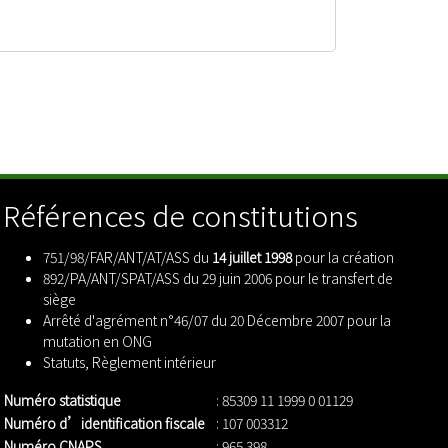
Références de constitutions
751/98/FAR/ANT/AT/ASS du
14 juillet 1998
pour la création
892/PA/ANT/SPAT/ASS du 29 juin 2006 pour le transfert de
siège
Arrêté d'agrément n°46/07 du 20 Décembre 2007 pour la
mutation en ONG
Statuts
,
Règlement intérieur
Numéro statistique
: 85309 11 1999 0 01129
Numéro d’identification fiscale
: 107 003312
Numéro CNAPS
: 965 398