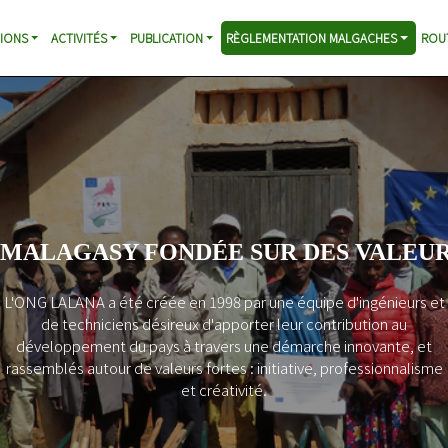
IONS
ACTIVITÉS
PUBLICATION
RÈGLEMENTATION MALGACHES
ROU
 MALAGASY FONDÉE SUR DES VALEUR
L'ONG LALANA a été créée en 1998 par une équipe d'ingénieurs et
de techniciens désireux d'apporter leur contribution au
développement du pays à travers une démarche innovante, et
rassemblés autour de valeurs fortes : initiative, professionnalisme
et créativité.