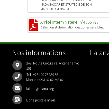
MADAGASCAR ET STRATEGIE DE SON
MAINSTREAMING-1-1
Arrêté interministériel nº4355 /97
Définition et délimitation des zones sensibles.
Nos informations
Lalana
249, Route Circulaire. Antananarivo
101
Tél :
+261 20 76 369 86
Mobile :
+261 32 02 243 02
lalana@lalana.org
Boîte postale n°841