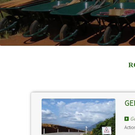
R
GE
Ge
Actio