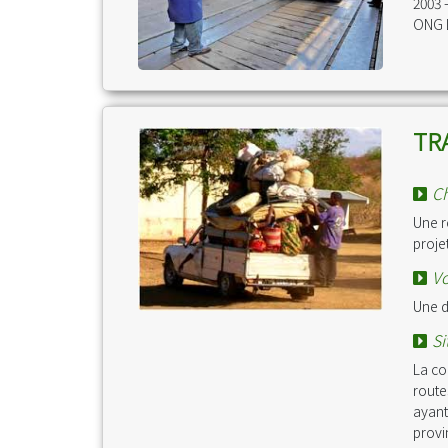
2003 
ONG L
TR
Ch
Une r
proje
Vo
Une d
Si
La co
route
ayant
provi