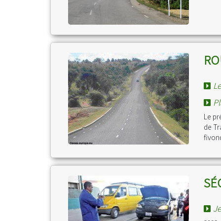
RO
Le
Pl
Le pr
de Tr
fivo
SÉ
Je