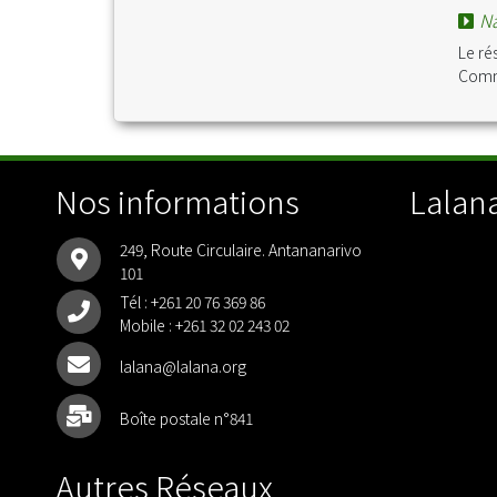
Na
Le ré
Comm
Nos informations
Lalana
249, Route Circulaire. Antananarivo
101
Tél :
+261 20 76 369 86
Mobile :
+261 32 02 243 02
lalana@lalana.org
Boîte postale n°841
Autres Réseaux