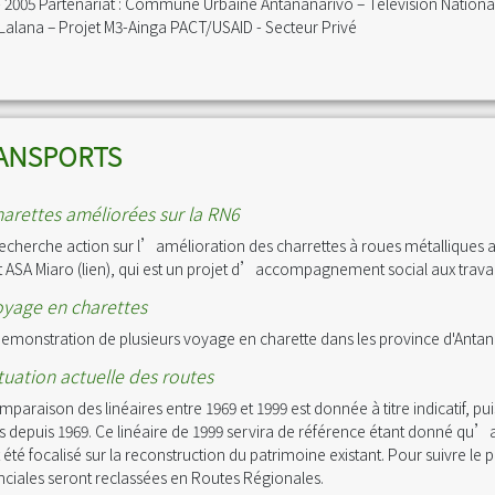
- 2005 Partenariat : Commune Urbaine Antananarivo – Télévision Nation
alana – Projet M3-Ainga PACT/USAID - Secteur Privé
ANSPORTS
arettes améliorées sur la RN6
echerche action sur l’amélioration des charrettes à roues métalliques
t ASA Miaro (lien), qui est un projet d’accompagnement social aux tr
yage en charettes
emonstration de plusieurs voyage en charette dans les province d'Anta
tuation actuelle des routes
mparaison des linéaires entre 1969 et 1999 est donnée à titre indicatif, 
s depuis 1969. Ce linéaire de 1999 servira de référence étant donné qu’a
 été focalisé sur la reconstruction du patrimoine existant. Pour suivre le 
nciales seront reclassées en Routes Régionales.