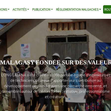
IONS
ACTIVITÉS
PUBLICATION
RÈGLEMENTATION MALGACHES
ROU
NOS OBJECTIF
Augmentation de la mobilit
Rentabilisation des invest
Contribution à la reconstit
malgache
Soutien aux initiatives loca
pauvreté
L’amélioration de l’accès
économiques de base
Réduction des impacts nég
Promotion d’un comporte