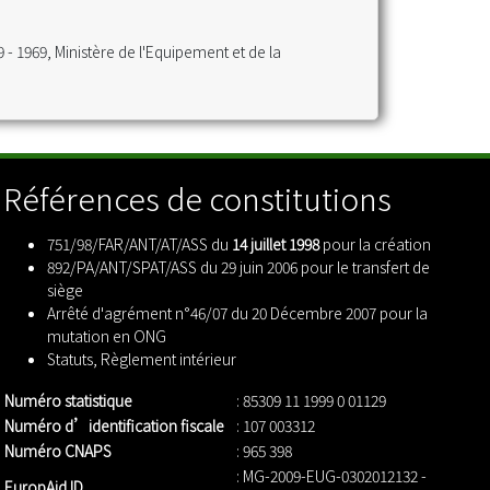
 - 1969, Ministère de l'Equipement et de la
Références de constitutions
751/98/FAR/ANT/AT/ASS du
14 juillet 1998
pour la création
892/PA/ANT/SPAT/ASS du 29 juin 2006 pour le transfert de
siège
Arrêté d'agrément n°46/07 du 20 Décembre 2007 pour la
mutation en ONG
Statuts
,
Règlement intérieur
Numéro statistique
: 85309 11 1999 0 01129
Numéro d’identification fiscale
: 107 003312
Numéro CNAPS
: 965 398
: MG-2009-EUG-0302012132 -
EuropAid ID