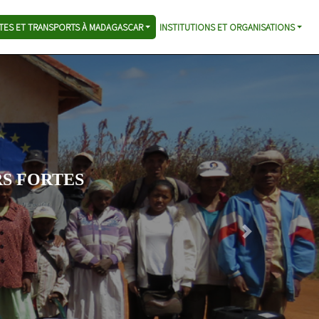
TES ET TRANSPORTS À MADAGASCAR
INSTITUTIONS ET ORGANISATIONS
S SPECIFIQUES
é en zone rurale
issements en infrastructures
ution du patrimoine routier
les en faveur de la réduction de la
Next
 aux services socio-
atifs des routes
ment responsable des citoyens