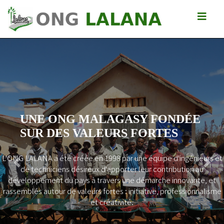
UNE ONG MALAGASY FONDÉE
SUR DES VALEURS FORTES
L'ONG LALANA a été créée en 1998 par une équipe d'ingénieurs et
Previous
Next
de techniciens désireux d'apporter leur contribution au
développement du pays à travers une démarche innovante, et
rassemblés autour de valeurs fortes : initiative, professionnalisme
et créativité.