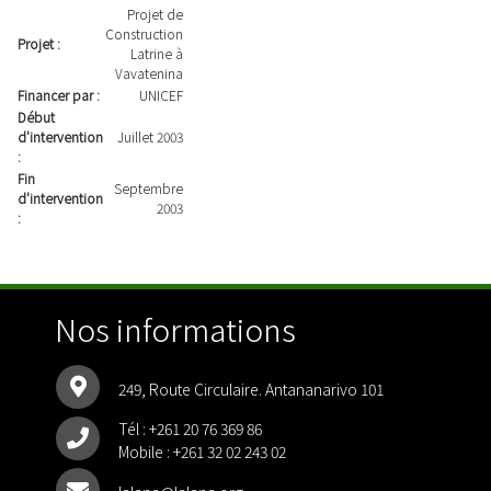
Projet de
Construction
Projet :
Latrine à
Vavatenina
Financer par :
UNICEF
Début
d'intervention
Juillet 2003
:
Fin
Septembre
d'intervention
2003
:
Nos informations
249, Route Circulaire. Antananarivo 101
Tél :
+261 20 76 369 86
Mobile :
+261 32 02 243 02