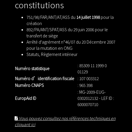
constitutions
751/98/FAR/ANT/AT/ASS du
14 juillet 1998
pour la
création
892/PA/ANT/SPAT/ASS du 29 juin 2006 pour le
transfert de siège
Arrêté d'agrément n°46/07 du 20 Décembre 2007
pour la mutation en ONG
Statuts
,
Règlement intérieur
: 85309 11 1999 0
Numéro statistique
01129
Numéro d’identification fiscale
: 107 003312
Numéro CNAPS
: 965 398
: MG-2009-EUG-
EuropAid ID
0302012132 - LEF ID :
6000070710
Vous pouvez consultez nos références techniques en
cliquant ici