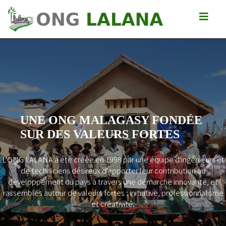
UNE ONG MALAGASY FONDÉE
SUR DES VALEURS FORTES
L'ONG LALANA a été créée en 1998 par une équipe d'ingénieurs et
Previous
Next
de techniciens désireux d'apporter leur contribution au
développement du pays à travers une démarche innovante, et
rassemblés autour de valeurs fortes : initiative, professionnalisme
et créativité.