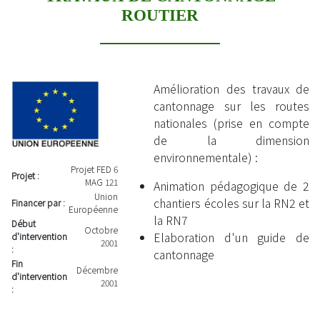
ROUTIER
Amélioration des travaux de
cantonnage sur les routes
nationales (prise en compte
de la dimension
environnementale) :
Projet FED 6
Projet :
MAG 121
Animation pédagogique de 2
Union
chantiers écoles sur la RN2 et
Financer par :
Européenne
la RN7
Début
Octobre
Elaboration d'un guide de
d'intervention
2001
:
cantonnage
Fin
Décembre
d'intervention
2001
: